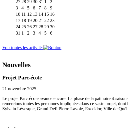
27
28
29
30
31
1
2
3
4
5
6
7
8
9
10
11
12
13
14
15
16
17
18
19
20
21
22
23
24
25
26
27
28
29
30
31
1
2
3
4
5
6
Voir toutes les activités
Nouvelles
Projet Parc-école
21 novembre 2025
Le projet Parc-école avance encore. La phase de la patinoire 4-saisons
remercions toutes les personnes impliquées dans ce vaste projet, dont
Sylvain Lévesque, Grand Défi Pierre Lavoie, Exceldor, Ville de Québe