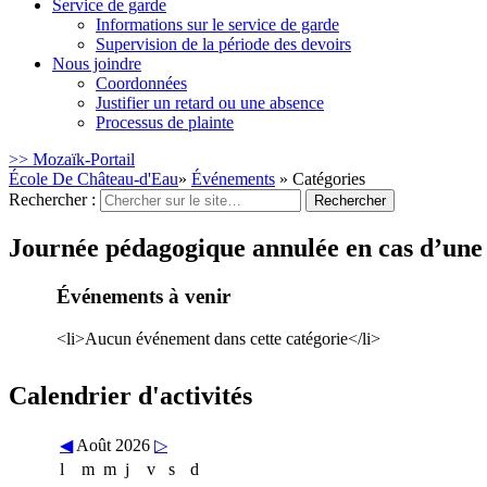
Service de garde
Informations sur le service de garde
Supervision de la période des devoirs
Nous joindre
Coordonnées
Justifier un retard ou une absence
Processus de plainte
>> Mozaïk-Portail
École De Château-d'Eau
»
Événements
» Catégories
Rechercher :
Journée pédagogique annulée en cas d’un
Événements à venir
<li>Aucun événement dans cette catégorie</li>
Calendrier d'activités
◀
Août 2026
▷
l
m
m
j
v
s
d