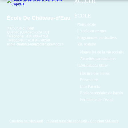
ACCUEIL
ÉCOLE
École De Château-d’Eau
Notre école
3075, rue du Golf
L’école en images
Québec (Québec) G2A 1G1
Téléphone : 418 686-4704
Programmes particuliers
Télécopieur : 418 847-8260
Vie scolaire
ecole.chateau-eau@cssc.gouv.qc.ca
Nouvelles de la vie scolaire
Activités parascolaires
Informations utiles
Horaire des élèves
Préscolaire
Info Parents
École secondaire de bassin
Fermeture de l’école
Création de sites web
:
Le saint publicité et design
- Christian St-Pierre