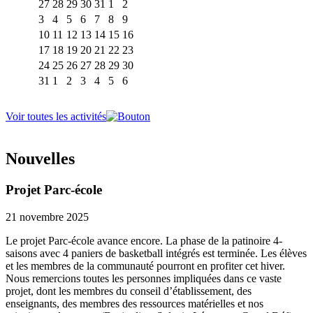
27
28
29
30
31
1
2
3
4
5
6
7
8
9
10
11
12
13
14
15
16
17
18
19
20
21
22
23
24
25
26
27
28
29
30
31
1
2
3
4
5
6
Voir toutes les activités
Nouvelles
Projet Parc-école
21 novembre 2025
Le projet Parc-école avance encore. La phase de la patinoire 4-
saisons avec 4 paniers de basketball intégrés est terminée. Les élèves
et les membres de la communauté pourront en profiter cet hiver.
Nous remercions toutes les personnes impliquées dans ce vaste
projet, dont les membres du conseil d’établissement, des
enseignants, des membres des ressources matérielles et nos