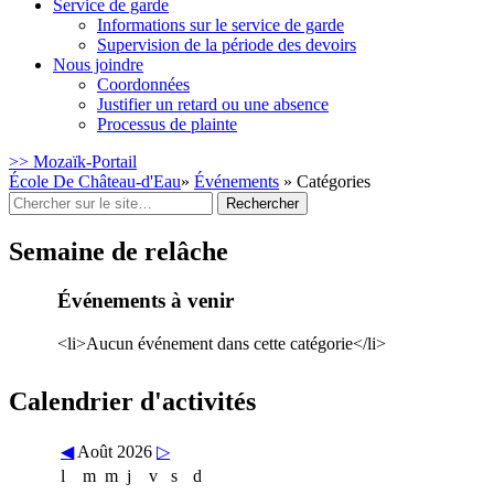
Service de garde
Informations sur le service de garde
Supervision de la période des devoirs
Nous joindre
Coordonnées
Justifier un retard ou une absence
Processus de plainte
>> Mozaïk-Portail
École De Château-d'Eau
»
Événements
» Catégories
Rechercher
:
Semaine de relâche
Événements à venir
<li>Aucun événement dans cette catégorie</li>
Calendrier d'activités
◀
Août 2026
▷
l
m
m
j
v
s
d