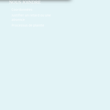
NOUS JOINDRE
Coordonnées
Justifier un retard ou une
absence
Processus de plainte