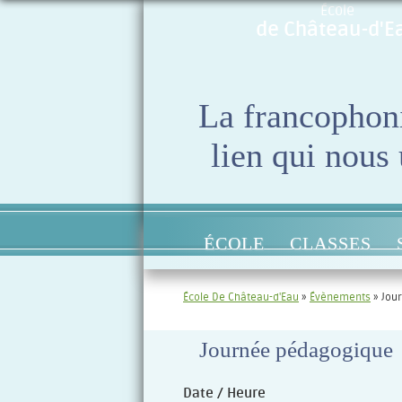
École
de Château-d'E
La francophon
lien qui nous 
ÉCOLE
CLASSES
École De Château-d'Eau
»
Évènements
»
Jou
Journée pédagogique
Date / Heure