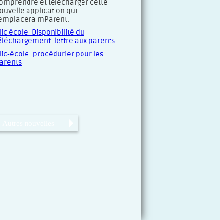
omprendre et télécharger cette
ouvelle application qui
emplacera mParent.
lic école_Disponibilité du
éléchargement_lettre aux parents
lic-école_procédurier pour les
arents
Autres nouvelles