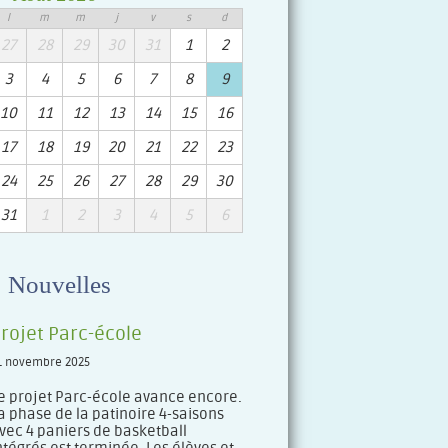
l
m
m
j
v
s
d
27
28
29
30
31
1
2
3
4
5
6
7
8
9
10
11
12
13
14
15
16
17
18
19
20
21
22
23
24
25
26
27
28
29
30
31
1
2
3
4
5
6
Nouvelles
rojet Parc-école
1 novembre 2025
e projet Parc-école avance encore.
a phase de la patinoire 4-saisons
vec 4 paniers de basketball