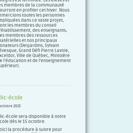
ntégrés est terminée. Les élèves et
es membres de la communauté
ourront en profiter cet hiver. Nous
emercions toutes les personnes
mpliquées dans ce vaste projet,
ont les membres du conseil
’établissement, des enseignants,
es membres des ressources
atérielles et nos principaux
onateurs (Desjardins, Sylvain
évesque, Grand Défi Pierre Lavoie,
xceldor, Ville de Québec, Ministère
e l’éducation et de l’enseignement
upérieur).
lic-école
 octobre 2025
lic-école sera disponible à notre
cole dès le 15 octobre.
oici la procédure à suivre pour