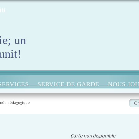
au
ie; un
unit!
SERVICES
SERVICE DE GARDE
NOUS JO
Rec
rnée pédagogique
:
Carte non disponible