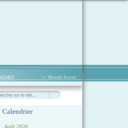
INDRE
>> Mozaïk-Portail
hercher
Calendrier
◀
Août 2026
▷