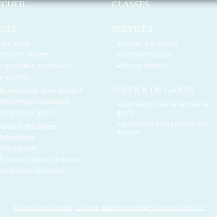
CCUEIL
CLASSES
COLE
SERVICES
otre école
Services aux élèves
’école en images
Transport scolaire
rogrammes particuliers
Aide aux devoirs
ie scolaire
SERVICE DE GARDE
Nouvelles de la vie scolaire
Activités parascolaires
Informations sur le service de
nformations utiles
garde
Supervision de la période des
Horaire des élèves
devoirs
Préscolaire
Info Parents
École secondaire de bassin
Fermeture de l’école
Création de sites web
:
Le saint publicité et design
- Christian St-Pierre