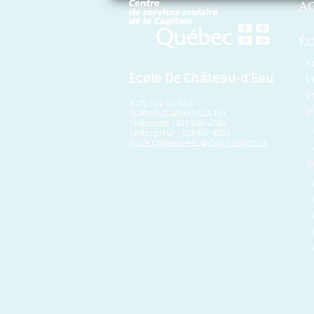
A
É
N
École De Château-d’Eau
L
P
3075, rue du Golf
V
Québec (Québec) G2A 1G1
Téléphone : 418 686-4704
Télécopieur : 418 847-8260
ecole.chateau-eau@cssc.gouv.qc.ca
I