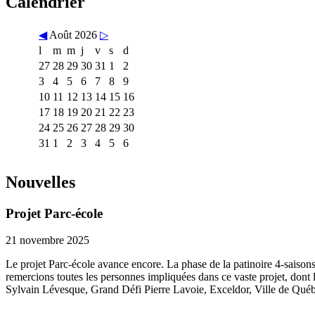
Calendrier
◀
Août 2026
▷
l
m
m
j
v
s
d
27
28
29
30
31
1
2
3
4
5
6
7
8
9
10
11
12
13
14
15
16
17
18
19
20
21
22
23
24
25
26
27
28
29
30
31
1
2
3
4
5
6
Nouvelles
Projet Parc-école
21 novembre 2025
Le projet Parc-école avance encore. La phase de la patinoire 4-saisons
remercions toutes les personnes impliquées dans ce vaste projet, dont
Sylvain Lévesque, Grand Défi Pierre Lavoie, Exceldor, Ville de Québe