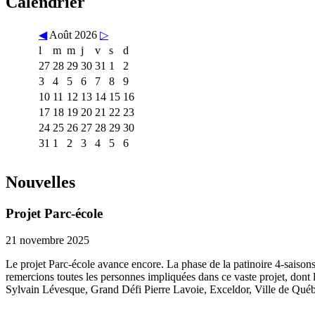
Calendrier
◀
Août 2026
▷
l
m
m
j
v
s
d
27
28
29
30
31
1
2
3
4
5
6
7
8
9
10
11
12
13
14
15
16
17
18
19
20
21
22
23
24
25
26
27
28
29
30
31
1
2
3
4
5
6
Nouvelles
Projet Parc-école
21 novembre 2025
Le projet Parc-école avance encore. La phase de la patinoire 4-saisons
remercions toutes les personnes impliquées dans ce vaste projet, dont
Sylvain Lévesque, Grand Défi Pierre Lavoie, Exceldor, Ville de Québe