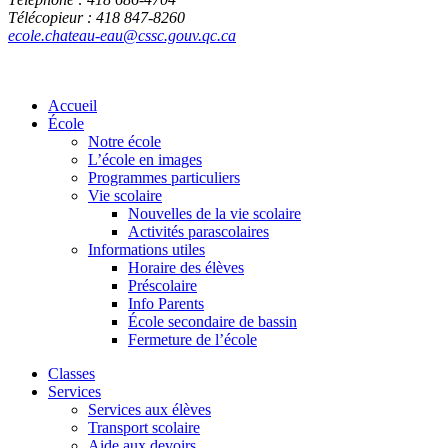
Télécopieur : 418 847-8260
ecole.chateau-eau@cssc.gouv.qc.ca
Accueil
École
Notre école
L’école en images
Programmes particuliers
Vie scolaire
Nouvelles de la vie scolaire
Activités parascolaires
Informations utiles
Horaire des élèves
Préscolaire
Info Parents
École secondaire de bassin
Fermeture de l’école
Classes
Services
Services aux élèves
Transport scolaire
Aide aux devoirs