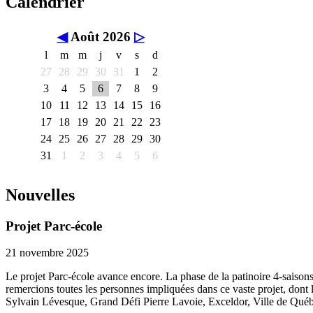
Calendrier
◀
Août 2026
▷
l
m
m
j
v
s
d
27
28
29
30
31
1
2
3
4
5
6
7
8
9
10
11
12
13
14
15
16
17
18
19
20
21
22
23
24
25
26
27
28
29
30
31
1
2
3
4
5
6
Nouvelles
Projet Parc-école
21 novembre 2025
Le projet Parc-école avance encore. La phase de la patinoire 4-saisons
remercions toutes les personnes impliquées dans ce vaste projet, dont
Sylvain Lévesque, Grand Défi Pierre Lavoie, Exceldor, Ville de Québe