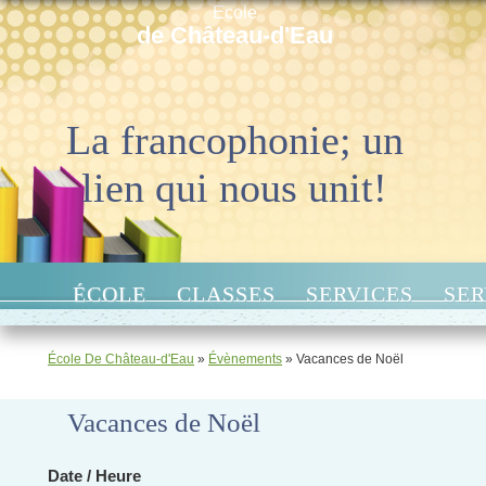
École
de Château-d'Eau
La francophonie; un
lien qui nous unit!
ÉCOLE
CLASSES
SERVICES
SER
École De Château-d'Eau
»
Évènements
»
Vacances de Noël
Vacances de Noël
Date / Heure