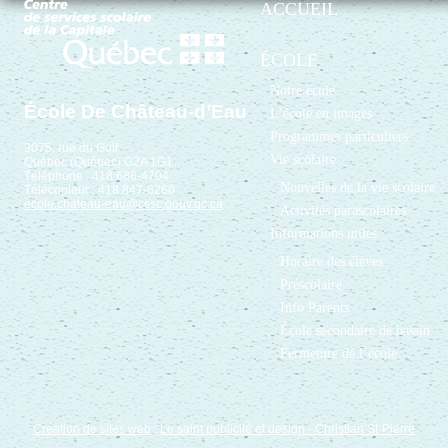
ACCUEIL
ÉCOLE
Notre école
École De Château-d’Eau
L’école en images
Programmes particuliers
3075, rue du Golf
Vie scolaire
Québec (Québec) G2A 1G1
Téléphone : 418 686-4704
Nouvelles de la vie scolaire
Télécopieur : 418 847-8260
ecole.chateau-eau@cssc.gouv.qc.ca
Activités parascolaires
Informations utiles
Horaire des élèves
Préscolaire
Info Parents
École secondaire de bassin
Fermeture de l’école
Création de sites web
:
Le saint publicité et design
- Christian St-Pierre