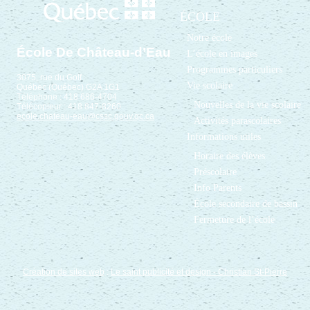
ÉCOLE
Notre école
École De Château-d’Eau
L’école en images
Programmes particuliers
3075, rue du Golf
Vie scolaire
Québec (Québec) G2A 1G1
Téléphone : 418 686-4704
Nouvelles de la vie scolaire
Télécopieur : 418 847-8260
ecole.chateau-eau@cssc.gouv.qc.ca
Activités parascolaires
Informations utiles
Horaire des élèves
Préscolaire
Info Parents
École secondaire de bassin
Fermeture de l’école
Création de sites web
:
Le saint publicité et design
- Christian St-Pierre