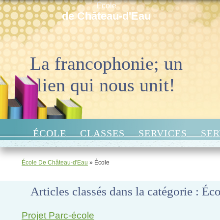
École
de Château-d'Eau
La francophonie; un
lien qui nous unit!
ÉCOLE
CLASSES
SERVICES
SER
École De Château-d'Eau
» École
Articles classés dans la catégorie :
Éco
Projet Parc-école