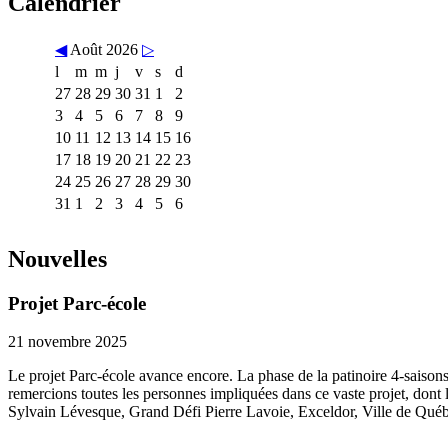
Calendrier
◀
Août 2026
▷
l
m
m
j
v
s
d
27
28
29
30
31
1
2
3
4
5
6
7
8
9
10
11
12
13
14
15
16
17
18
19
20
21
22
23
24
25
26
27
28
29
30
31
1
2
3
4
5
6
Nouvelles
Projet Parc-école
21 novembre 2025
Le projet Parc-école avance encore. La phase de la patinoire 4-saisons
remercions toutes les personnes impliquées dans ce vaste projet, dont
Sylvain Lévesque, Grand Défi Pierre Lavoie, Exceldor, Ville de Québe