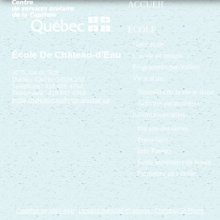
ACCUEIL
ÉCOLE
Notre école
École De Château-d’Eau
L’école en images
Programmes particuliers
3075, rue du Golf
Vie scolaire
Québec (Québec) G2A 1G1
Téléphone : 418 686-4704
Nouvelles de la vie scolaire
Télécopieur : 418 847-8260
ecole.chateau-eau@cssc.gouv.qc.ca
Activités parascolaires
Informations utiles
Horaire des élèves
Préscolaire
Info Parents
École secondaire de bassin
Fermeture de l’école
Création de sites web
:
Le saint publicité et design
- Christian St-Pierre