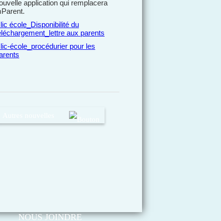
ouvelle application qui remplacera
Parent.
lic école_Disponibilité du
éléchargement_lettre aux parents
lic-école_procédurier pour les
arents
Autres nouvelles
NOUS JOINDRE