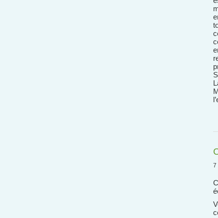
e
m
e
t
c
c
e
r
p
S
L
M
l
C
7
C
é
V
c