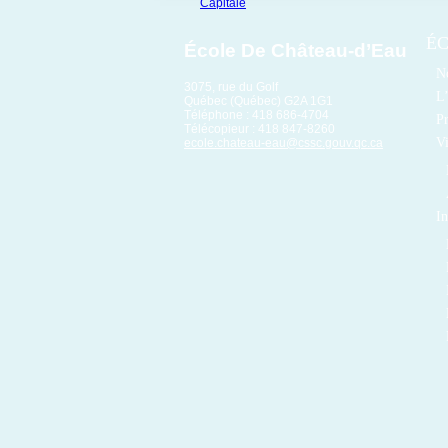
É
École De Château-d’Eau
No
3075, rue du Golf
L’
Québec (Québec) G2A 1G1
Téléphone : 418 686-4704
Pr
Télécopieur : 418 847-8260
Vi
ecole.chateau-eau@cssc.gouv.qc.ca
In