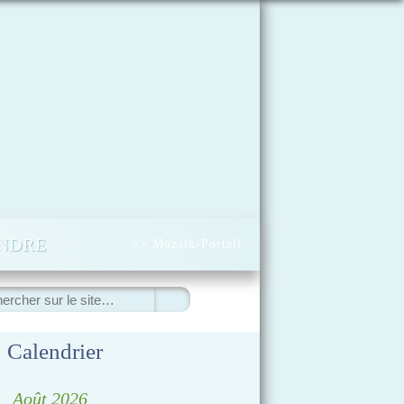
INDRE
>> Mozaïk-Portail
ercher
Calendrier
◀
Août 2026
▷