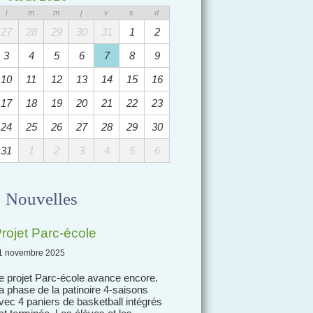
l
m
m
j
v
s
d
27
28
29
30
31
1
2
3
4
5
6
7
8
9
10
11
12
13
14
15
16
17
18
19
20
21
22
23
24
25
26
27
28
29
30
31
1
2
3
4
5
6
Nouvelles
rojet Parc-école
1 novembre 2025
e projet Parc-école avance encore.
a phase de la patinoire 4-saisons
vec 4 paniers de basketball intégrés