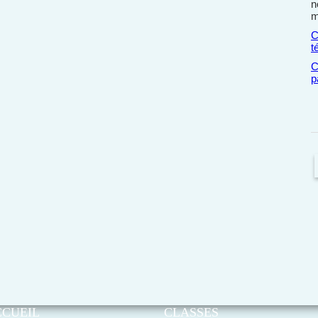
n
m
C
t
C
p
CCUEIL
CLASSES