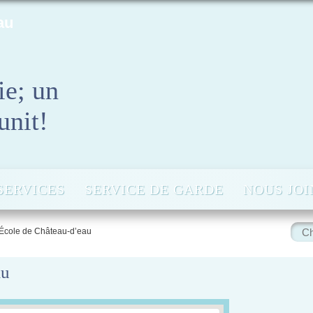
au
ie; un
unit!
SERVICES
SERVICE DE GARDE
NOUS JO
Rech
École de Château-d’eau
:
au