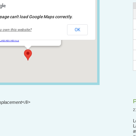
page can't load Google Maps correctly.
École de Château-d'eau
OK
u own this website?
3075, rue du Golf - Québec
Événements
P
placement</li>
2
L
L
a