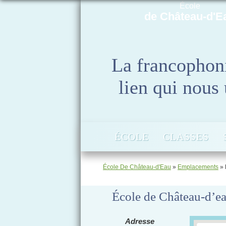
École
de Château-d'E
La francophon
lien qui nous 
ÉCOLE
CLASSES
École De Château-d'Eau
»
Emplacements
»
École de Château-d’e
Adresse