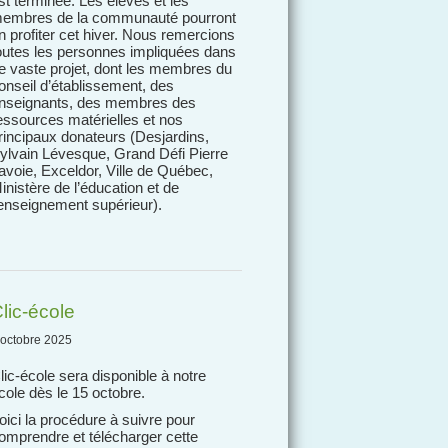
st terminée. Les élèves et les
embres de la communauté pourront
n profiter cet hiver. Nous remercions
outes les personnes impliquées dans
e vaste projet, dont les membres du
onseil d’établissement, des
nseignants, des membres des
essources matérielles et nos
rincipaux donateurs (Desjardins,
ylvain Lévesque, Grand Défi Pierre
avoie, Exceldor, Ville de Québec,
inistère de l’éducation et de
’enseignement supérieur).
lic-école
 octobre 2025
lic-école sera disponible à notre
cole dès le 15 octobre.
oici la procédure à suivre pour
omprendre et télécharger cette