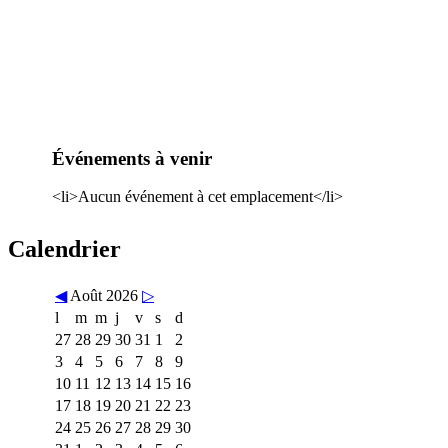
Événements à venir
<li>Aucun événement à cet emplacement</li>
Calendrier
◀
Août 2026
▷
l
m
m
j
v
s
d
27
28
29
30
31
1
2
3
4
5
6
7
8
9
10
11
12
13
14
15
16
17
18
19
20
21
22
23
24
25
26
27
28
29
30