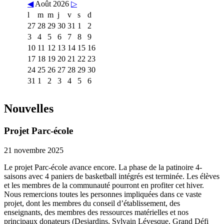
◀
Août 2026
▷
l
m
m
j
v
s
d
27
28
29
30
31
1
2
3
4
5
6
7
8
9
10
11
12
13
14
15
16
17
18
19
20
21
22
23
24
25
26
27
28
29
30
31
1
2
3
4
5
6
Nouvelles
Projet Parc-école
21 novembre 2025
Le projet Parc-école avance encore. La phase de la patinoire 4-
saisons avec 4 paniers de basketball intégrés est terminée. Les élèves
et les membres de la communauté pourront en profiter cet hiver.
Nous remercions toutes les personnes impliquées dans ce vaste
projet, dont les membres du conseil d’établissement, des
enseignants, des membres des ressources matérielles et nos
principaux donateurs (Desjardins, Sylvain Lévesque, Grand Défi