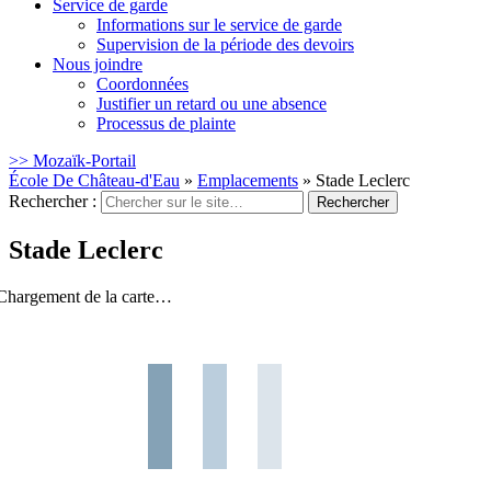
Service de garde
Informations sur le service de garde
Supervision de la période des devoirs
Nous joindre
Coordonnées
Justifier un retard ou une absence
Processus de plainte
>> Mozaïk-Portail
École De Château-d'Eau
»
Emplacements
»
Stade Leclerc
Rechercher :
Stade Leclerc
Chargement de la carte…